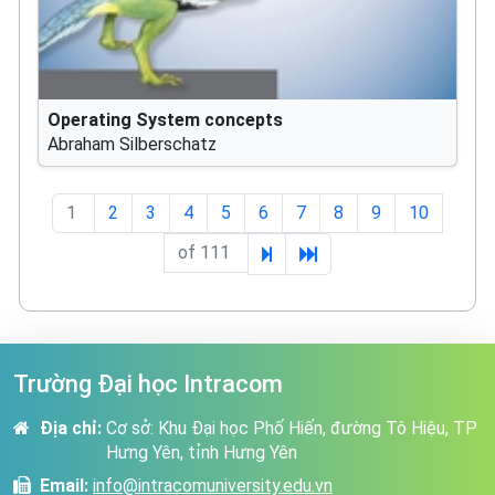
Operating System concepts
Abraham Silberschatz
1
2
3
4
5
6
7
8
9
10
of 111
Trường Đại học Intracom
Địa chỉ:
Cơ sở: Khu Đại học Phố Hiến, đường Tô Hiệu, TP
Hưng Yên, tỉnh Hưng Yên
Email:
info@intracomuniversity.edu.vn