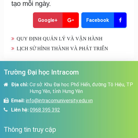
tạo mỗi ngày.
Google+
Facebook
QUY ĐỊNH QUẢN LÝ VÀ VẬN HÀNH
LỊCH SỬ HÌNH THÀNH VÀ PHÁT TRIỂN
Trường Đại học Intracom
Địa chỉ:
Cơ sở: Khu Đại học Phố Hiến, đường Tô Hiệu, TP
Hưng Yên, tỉnh Hưng Yên
Email:
info@intracomuniversity.edu.vn
Liên hệ:
0968 395 392
Thông tin truy cập