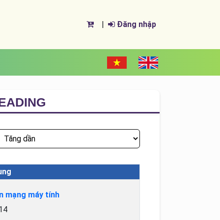
|
Đăng nhập
EADING
ung
ôn mạng máy tính
014