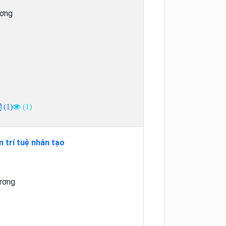
ơng
(1)
(1)
 trí tuệ nhân tạo
ương