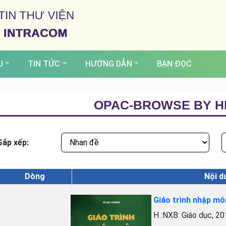
U
TIN TỨC
HƯỚNG DẪN
BẠN ĐỌC
OPAC-BROWSE BY H
Sắp xếp:
Dòng
Nội d
Giáo trình nhập m
H :NXB: Giáo dục, 2