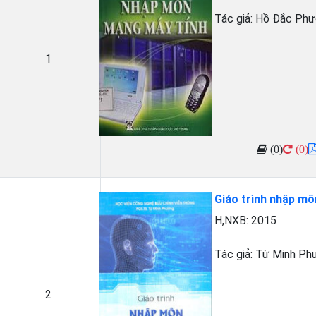
Tác giả:
Hồ Đắc Phư
1
(0)
(0)
Giáo trình nhập môn
H,NXB: 2015
Tác giả:
Từ Minh Ph
2