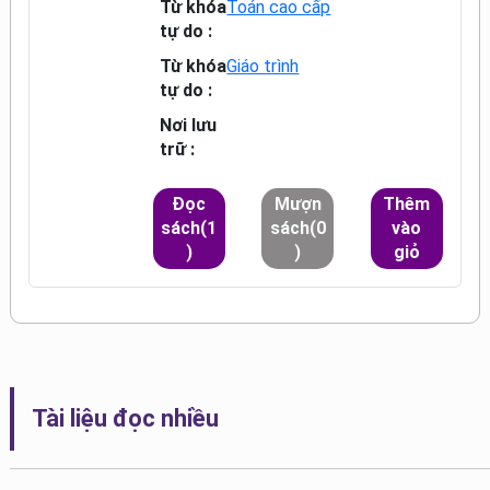
Từ khóa
Toán cao cấp
tự do :
Từ khóa
Giáo trình
tự do :
Nơi lưu
trữ :
Đọc
Mượn
Thêm
sách(1
sách(0
vào
)
)
giỏ
Tài liệu đọc nhiều