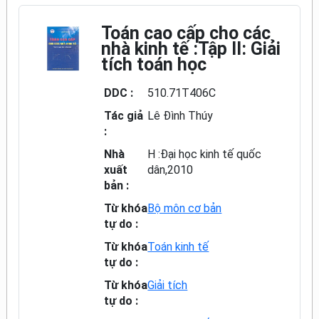
Toán cao cấp cho các
nhà kinh tế :Tập II: Giải
tích toán học
DDC :
510.71T406C
Tác giả
Lê Đình Thúy
:
Nhà
H :Đại học kinh tế quốc
xuất
dân,2010
bản :
Từ khóa
Bộ môn cơ bản
tự do :
Từ khóa
Toán kinh tế
tự do :
Từ khóa
Giải tích
tự do :