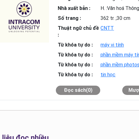
Nhà xuất bản :
H. :Văn hoá Thông
Số trang :
362 tr. ;30 cm
Thuật ngữ chủ đề
CNTT
:
Từ khóa tự do :
máy vi tính
Từ khóa tự do :
phần mềm máy tí
Từ khóa tự do :
phần mềm photo
Từ khóa tự do :
tin học
Đọc sách(0)
Mượ
 liệu đọc nhiều