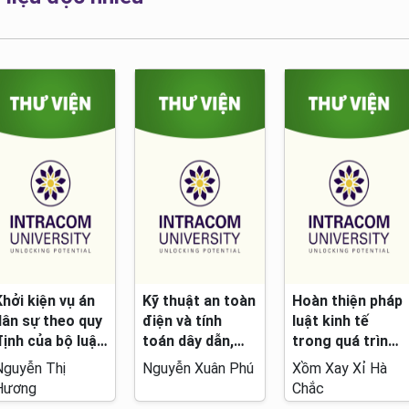
Khởi kiện vụ án
Kỹ thuật an toàn
Hoàn thiện pháp
dân sự theo quy
điện và tính
luật kinh tế
định của bộ luật
toán dây dẫn,
trong quá trình
tố tụng dân sự
các khí cụ điện
đổi mới quản lý
Nguyễn Thị
Nguyễn Xuân Phú
Xồm Xay Xỉ Hà
năm 2004 :
bảo vệ và các
kinh tế của nước
Hương
Chắc
vấn đề liên quan
cộng hoà dân