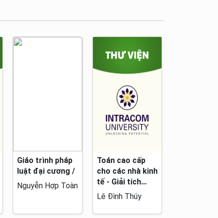
Giáo trình pháp
Toán cao cấp
luật đại cương /
cho các nhà kinh
tế - Giải tích
Nguyễn Hợp Toàn
toán học.
Lê Đình Thúy