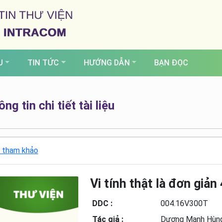
U
TIN TỨC
HƯỚNG DẪN
BẠN ĐỌC
ng tin chi tiết tài liệu
 tham khảo
Vi tính thật là đơn giản 
DDC :
004.16V300T
Tác giả :
Dương Mạnh Hùn