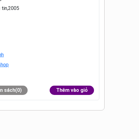
 tin,2005
nh
shop
n sách(0)
Thêm vào giỏ