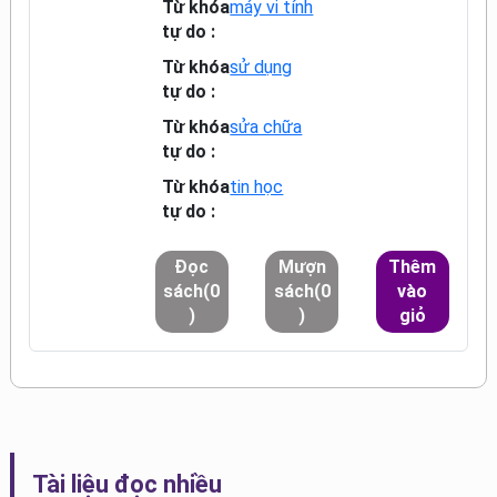
Từ khóa
máy vi tính
tự do :
Từ khóa
sử dụng
tự do :
Từ khóa
sửa chữa
tự do :
Từ khóa
tin học
tự do :
Đọc
Mượn
Thêm
sách(0
sách(0
vào
)
)
giỏ
Tài liệu đọc nhiều