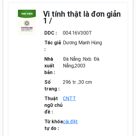
Vi tính thật là đơn giản
1 /
DDC :
004.16V300T
Tác giả
Dương Mạnh Hùng
:
Nhà
Đà Nẵng :Nxb. Đà
xuất
Nẵng,2003
bản :
Số
296 tr. ;30 cm
trang :
Thuật
CNTT
ngữ chủ
đề :
Từ khóa
cài đặt
tự do :