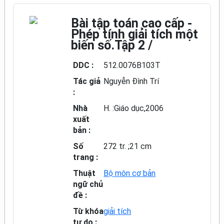
Bài tập toán cao cấp -
Phép tính giải tích một
biến số.Tập 2 /
DDC :
512.0076B103T
Tác giả
Nguyễn Đình Trí
:
Nhà
H. :Giáo dục,2006
xuất
bản :
Số
272 tr. ;21 cm
trang :
Thuật
Bộ môn cơ bản
ngữ chủ
đề :
Từ khóa
giải tích
tự do :