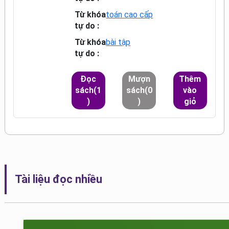
Từ khóa
toán cao cấp
tự do :
Từ khóa
bài tập
tự do :
Đọc
Mượn
Thêm
sách(1
sách(0
vào
)
)
giỏ
Tài liệu đọc nhiều