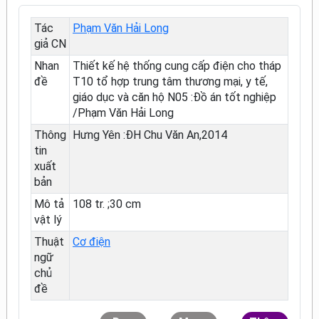
Tác
Phạm Văn Hải Long
giả CN
Nhan
Thiết kế hệ thống cung cấp điện cho tháp
đề
T10 tổ hợp trung tâm thương mại, y tế,
giáo dục và căn hộ N05 :Đồ án tốt nghiệp
/Phạm Văn Hải Long
Thông
Hưng Yên :ĐH Chu Văn An,2014
tin
xuất
bản
Mô tả
108 tr. ;30 cm
vật lý
Thuật
Cơ điện
ngữ
chủ
đề