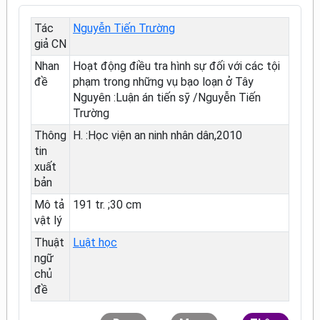
Tác
Nguyễn Tiến Trường
giả CN
Nhan
Hoạt động điều tra hình sự đối với các tội
đề
phạm trong những vụ bạo loạn ở Tây
Nguyên :Luận án tiến sỹ /Nguyễn Tiến
Trường
Thông
H. :Học viện an ninh nhân dân,2010
tin
xuất
bản
Mô tả
191 tr. ;30 cm
vật lý
Thuật
Luật học
ngữ
chủ
đề