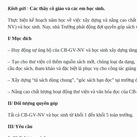
Kính gửi
:
Các thầy cô giáo và các em học sinh
.
Thực hiện kế hoạch năm học về việc xây dựng và nâng cao chấ
NV)
và học sinh
. Nay, nhà Trường
phát động đợt quyên góp sách 
I/ Mục đích
–
Huy động sự ủng hộ của
CB-GV-NV
và học sinh xây dựng
tăn
– Tạo cho thư viện có thêm
nguồn sách mới
, chủng loại đa dạng
cầu đọc sách, tham khảo và đặc biệt là phục vụ cho công tác giảng
– Xây dựng “tủ sách dùng chung”, “góc sách bạn đọc” tại trường để 
–
Nâng cao chất lượng hoạt động thư viện và văn hóa đọc của
CB-
II/ Đối tượng quyên góp
Tất cả CB-GV-NV
và học sinh
từ khối 1 đến khối 5 toàn trường
.
III/ Yêu cầu