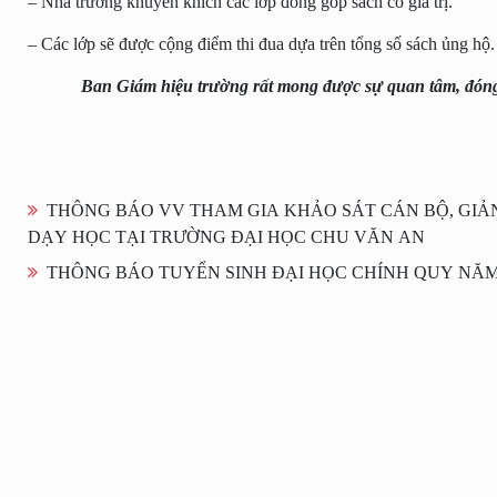
–
Nhà trường khuyến khích các lớp đóng góp sách có giá trị.
–
Các lớp sẽ được cộng điểm thi đua dựa trên tổng số sách ủng hộ.
Ban Giám hiệu trường rất mong được sự quan tâm, đóng g
THÔNG BÁO VV THAM GIA KHẢO SÁT CÁN BỘ, GIẢN
DẠY HỌC TẠI TRƯỜNG ĐẠI HỌC CHU VĂN AN
THÔNG BÁO TUYỂN SINH ĐẠI HỌC CHÍNH QUY NĂM