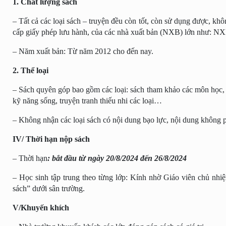
1. Chất lượng sách
– Tất cả các loại sách – truyện đều còn tốt, còn sử dụng được, khô
cấp giấy phép lưu hành,
của
các
nhà xuất bản
(NXB)
lớn như:
NX
–
Năm xuất bản: Từ năm 201
2
cho đến nay.
2.
Thể loại
– Sách quyên góp bao gồm các loại:
sách
tham khảo các môn học,
kỹ năng sống, truyện tranh thiếu nhi các loại…
– Không nhận các loại sách có nội dung bạo lực, nội dung không p
IV/ Thời hạn nộp sách
–
Thời hạn
: bắt đầu từ ngày
20
/
8
/2024
đến
26
/8/2024
–
Học sinh tập trung theo từng lớp:
Kính nhờ Giáo viên chủ nhiệm 
sách” dưới sân trường.
V/Khuyến khích